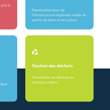
 par le
Planification pour de
l’infrastructure régionale viable de
sports, de loisirs et de culture
Gestion des déchets
Transformer les déchets en
solutions viables
mique