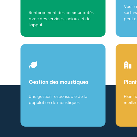
Vous a
Renforcement des communautés
sud-es
avec des services sociaux et de
peut of
l’appui
Gestion des moustiques
Plani
Une gestion responsable de la
Planifi
population de moustiques
meille