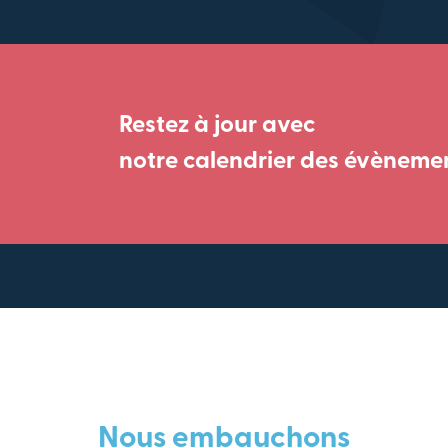
Restez à jour avec
notre calendrier des évèneme
Nous embauchons