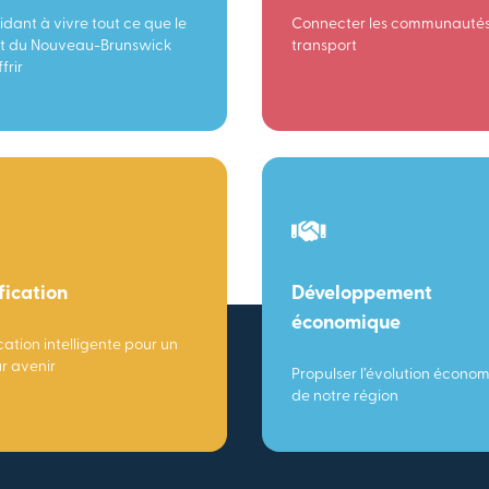
idant à vivre tout ce que le
Connecter les communautés
t du Nouveau-Brunswick
transport
frir
fication
Développement
économique
cation intelligente pour un
ur avenir
Propulser l’évolution écono
de notre région