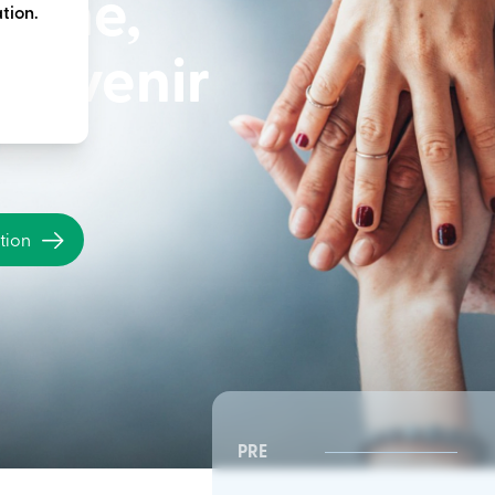
terme,
tion.
e avenir
ation
PRE
CSR Sud-Est | Conseil
CSR Sud-Est | Conseil
d’administration
d’administration