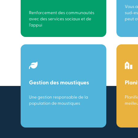
Vous a
Renforcement des communautés
sud-es
avec des services sociaux et de
peut of
l’appui
Gestion des moustiques
Plani
Une gestion responsable de la
Planifi
population de moustiques
meille