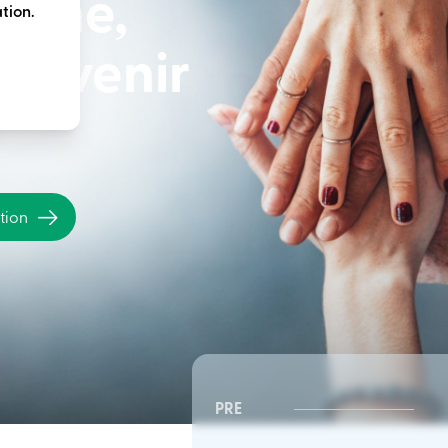
terme,
tion.
e avenir
ation
PRE
CSR Sud-Est | Conseil
CSR Sud-Est | Conseil
d’administration
d’administration