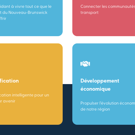
idant à vivre tout ce que le
Connecter les communautés
t du Nouveau-Brunswick
transport
frir
fication
Développement
économique
cation intelligente pour un
ur avenir
Propulser l’évolution écono
de notre région