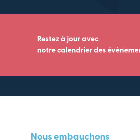
Restez à jour avec
notre calendrier des évèneme
Nous embauchons