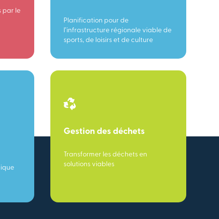
 par le
Planification pour de
l’infrastructure régionale viable de
sports, de loisirs et de culture
Gestion des déchets
Transformer les déchets en
solutions viables
mique