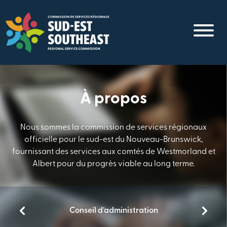
Aller
au
contenu
principal
À propos
Nous sommes la commission de services régionaux
officielle pour le sud-est du Nouveau-Brunswick,
fournissant des services aux comtés de Westmorland et
Albert pour du progrès viable au long terme.
Conseil d’administration