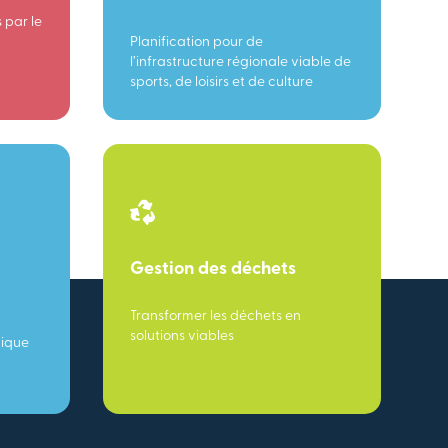
 par le
Planification pour de
l’infrastructure régionale viable de
sports, de loisirs et de culture
Gestion des déchets
Transformer les déchets en
solutions viables
mique