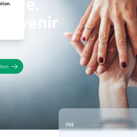
terme,
tion.
e avenir
ation
PRE
CSR Sud-Est | Conseil
CSR Sud-Est | Conseil
d’administration
d’administration