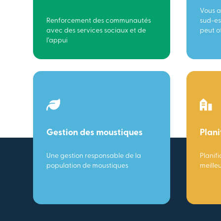
Vous a
Renforcement des communautés
sud-es
avec des services sociaux et de
peut of
l’appui
Gestion des moustiques
Plani
Une gestion responsable de la
Planifi
population de moustiques
meille