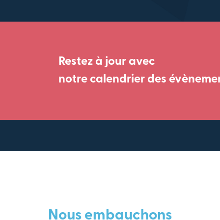
Restez à jour avec
notre calendrier des évèneme
Nous embauchons