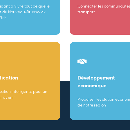
idant à vivre tout ce que le
Connecter les communautés
t du Nouveau-Brunswick
transport
frir
fication
Développement
économique
cation intelligente pour un
ur avenir
Propulser l’évolution écono
de notre région