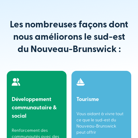
Les nombreuses façons dont
nous améliorons le sud-est
du Nouveau-Brunswick :
Développement
Tourisme
communautaire &
Vous aidant à vivre tout
social
ce que le sud-est du
Nouveau-Brunswick
Renforcement des
peut offrir
communautés avec des