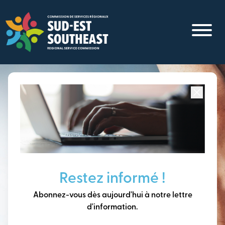
Aller
au
contenu
principal
Concentré sur toutes les communautés du
Sud-Est du
Nouveau-Brunswick
Penser à long terme,
Restez informé !
construire notre avenir
Abonnez-vous dès aujourd'hui à notre lettre
ensemble.
d'information.