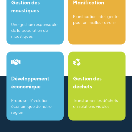
Gestion des
Planification
moustiques
Planification intelligente
pour un meilleur avenir
Une gestion responsable
de la population de
moustiques
Développement
Gestion des
économique
déchets
Propulser l’évolution
Transformer les déchets
économique de notre
en solutions viables
région