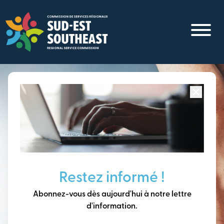
Aller
au
contenu
principal
Concentré sur toutes les communautés du
Sud-Est du
Nouveau-Brunswick
Penser à long terme,
Restez informé !
construire notre avenir
Abonnez-vous dès aujourd'hui à notre lettre
ensemble.
d'information.