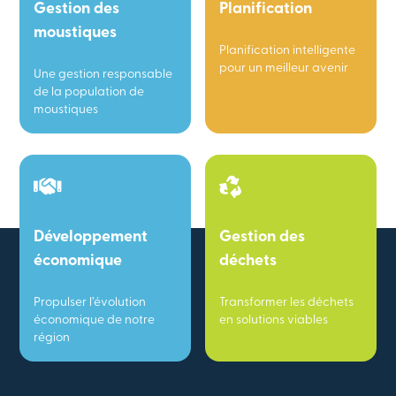
Gestion des
Planification
moustiques
Planification intelligente
pour un meilleur avenir
Une gestion responsable
de la population de
moustiques
Développement
Gestion des
économique
déchets
Propulser l’évolution
Transformer les déchets
économique de notre
en solutions viables
région