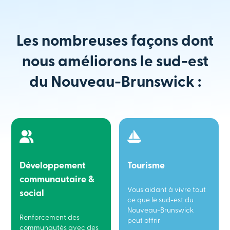
Les nombreuses façons dont
nous améliorons le sud-est
du Nouveau-Brunswick :
Développement
Tourisme
communautaire &
Vous aidant à vivre tout
social
ce que le sud-est du
Nouveau-Brunswick
Renforcement des
peut offrir
communautés avec des