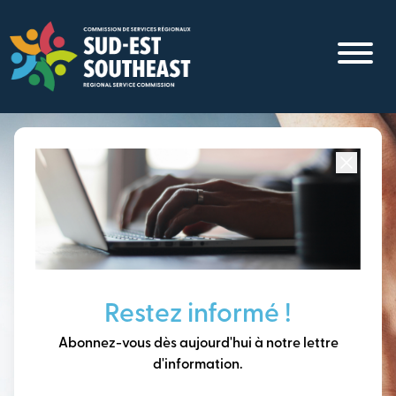
Aller
au
contenu
principal
Concentré sur toutes les communautés du
Sud-Est du
Nouveau-Brunswick
Penser à long terme,
Restez informé !
construire notre avenir
Abonnez-vous dès aujourd'hui à notre lettre
ensemble.
d'information.