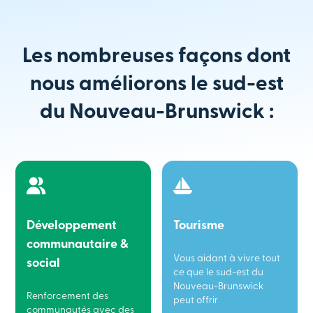
Les nombreuses façons dont
nous améliorons le sud-est
du Nouveau-Brunswick :
Développement
Tourisme
communautaire &
Vous aidant à vivre tout
social
ce que le sud-est du
Nouveau-Brunswick
Renforcement des
peut offrir
communautés avec des