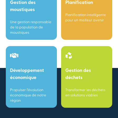
Gestion des
Planification
moustiques
Planification intelligente
pour un meilleur avenir
Une gestion responsable
de la population de
moustiques
Développement
Gestion des
économique
déchets
Propulser l’évolution
Transformer les déchets
économique de notre
en solutions viables
région