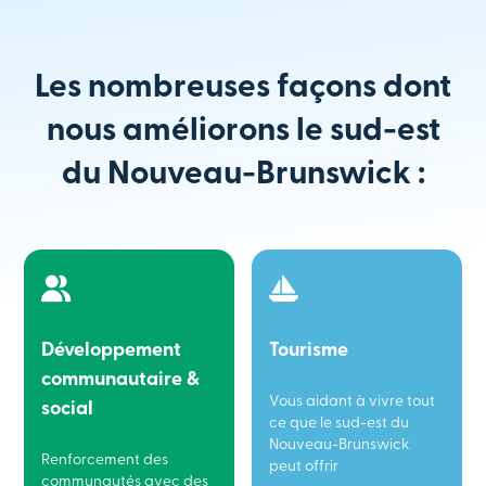
Les nombreuses façons dont
nous améliorons le sud-est
du Nouveau-Brunswick :
Développement
Tourisme
communautaire &
Vous aidant à vivre tout
social
ce que le sud-est du
Nouveau-Brunswick
Renforcement des
peut offrir
communautés avec des