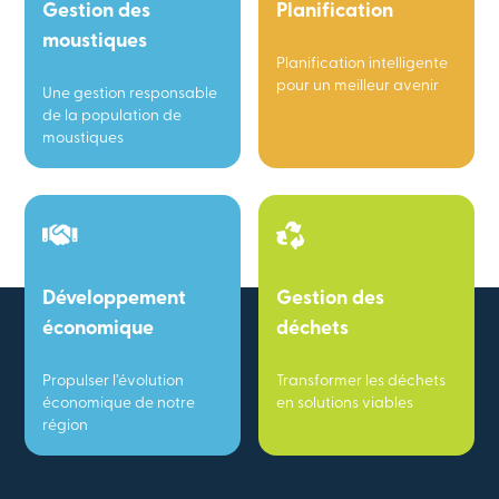
Gestion des
Planification
moustiques
Planification intelligente
pour un meilleur avenir
Une gestion responsable
de la population de
moustiques
Développement
Gestion des
économique
déchets
Propulser l’évolution
Transformer les déchets
économique de notre
en solutions viables
région