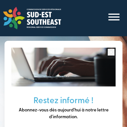
Aller
au
contenu
principal
Concentré sur toutes les communautés du
Sud-Est du
Nouveau-Brunswick
Penser à long terme,
Restez informé !
construire notre avenir
Abonnez-vous dès aujourd'hui à notre lettre
ensemble.
d'information.