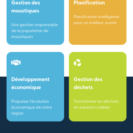
Gestion des
Planification
moustiques
Planification intelligente
pour un meilleur avenir
Une gestion responsable
de la population de
moustiques
Développement
Gestion des
économique
déchets
Propulser l’évolution
Transformer les déchets
économique de notre
en solutions viables
région