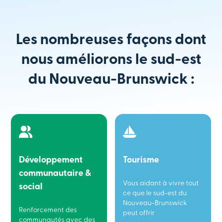
Les nombreuses façons dont
nous améliorons le sud-est
du Nouveau-Brunswick :
Développement
Tourisme
communautaire &
Vous aidant à vivre tout
social
ce que le sud-est du
Nouveau-Brunswick
Renforcement des
peut offrir
communautés avec des