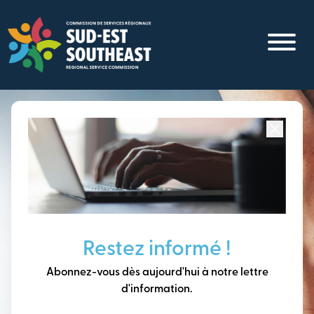
Aller
au
contenu
principal
Concentré sur toutes les communautés du
Sud-Est du
Nouveau-Brunswick
Penser à long terme,
Restez informé !
construire notre avenir
Abonnez-vous dès aujourd'hui à notre lettre
ensemble.
d'information.