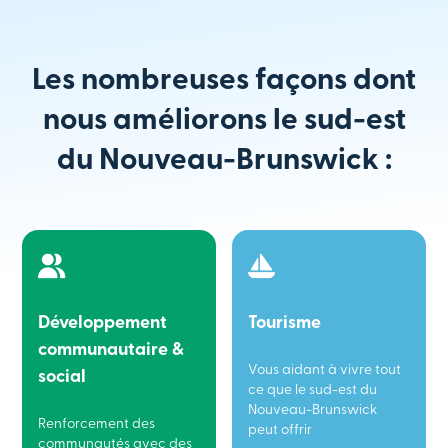
Les nombreuses façons dont
nous améliorons le sud-est
du Nouveau-Brunswick :
Développement
Tourisme
communautaire &
Vous aidant à vivre tout
social
ce que le sud-est du
Nouveau-Brunswick
Renforcement des
peut offrir
communautés avec des