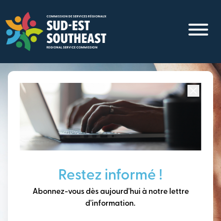
Aller
au
contenu
principal
Concentré sur toutes les communautés du
Sud-Est du
Nouveau-Brunswick
Penser à long terme,
Restez informé !
construire notre avenir
Abonnez-vous dès aujourd'hui à notre lettre
ensemble.
d'information.