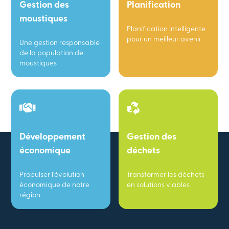
Gestion des
Planification
moustiques
Planification intelligente
pour un meilleur avenir
Une gestion responsable
de la population de
moustiques
Développement
Gestion des
économique
déchets
Propulser l’évolution
Transformer les déchets
économique de notre
en solutions viables
région