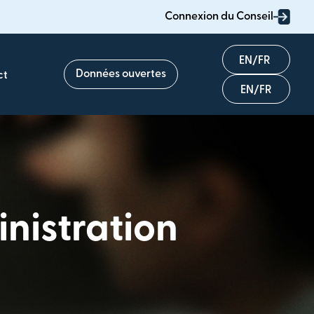
Connexion du Conseil
English
Données ouvertes
ct
Français
inistration