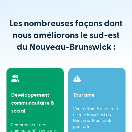
Les nombreuses façons dont
nous améliorons le sud-est
du Nouveau-Brunswick :
Développement
Tourisme
communautaire &
Vous aidant à vivre tout
social
ce que le sud-est du
Nouveau-Brunswick
Renforcement des
peut offrir
communautés avec des