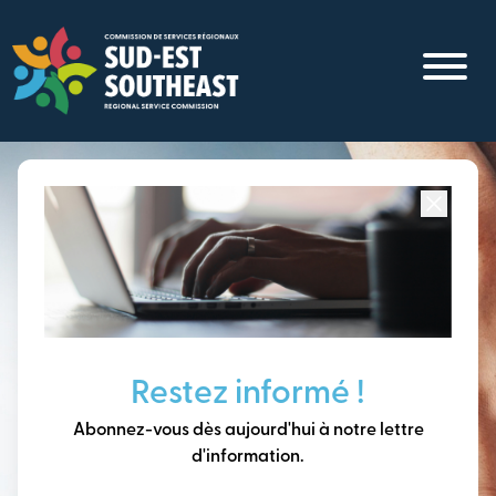
Aller
au
contenu
principal
Concentré sur toutes les communautés du
Sud-Est du
Nouveau-Brunswick
Penser à long terme,
Restez informé !
construire notre avenir
Abonnez-vous dès aujourd'hui à notre lettre
ensemble.
d'information.