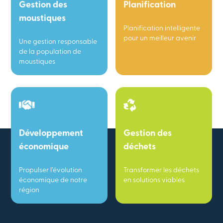
Gestion des
Planification
moustiques
Planification intelligente
pour un meilleur avenir
Une gestion responsable
de la population de
moustiques
Développement
Gestion des
économique
déchets
Propulser l’évolution
Transformer les déchets
économique de notre
en solutions viables
région