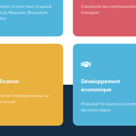
idant à vivre tout ce que le
Connecter les communautés
t du Nouveau-Brunswick
transport
frir
fication
Développement
économique
cation intelligente pour un
ur avenir
Propulser l’évolution écono
de notre région