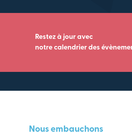
Restez à jour avec
notre calendrier des évèneme
Nous embauchons