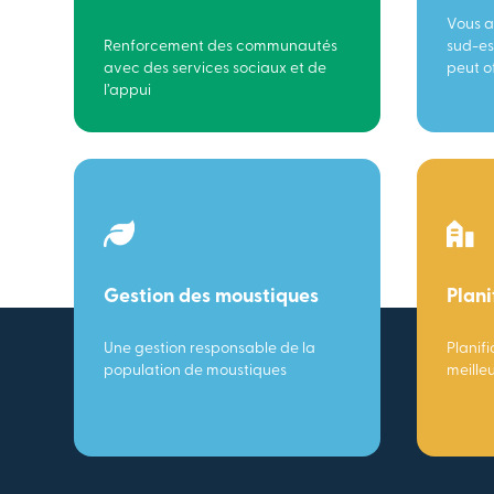
Vous a
Renforcement des communautés
sud-es
avec des services sociaux et de
peut of
l’appui
Gestion des moustiques
Plani
Une gestion responsable de la
Planifi
population de moustiques
meille