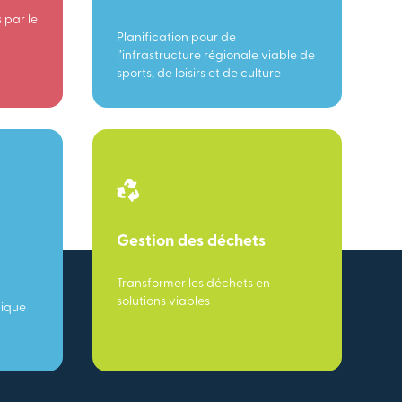
 par le
Planification pour de
l’infrastructure régionale viable de
sports, de loisirs et de culture
Gestion des déchets
Transformer les déchets en
solutions viables
mique