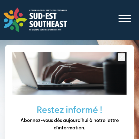
Aller
au
contenu
principal
Concentré sur toutes les communautés du
Sud-Est du
Nouveau-Brunswick
Penser à long terme,
Restez informé !
construire notre avenir
Abonnez-vous dès aujourd'hui à notre lettre
ensemble.
d'information.