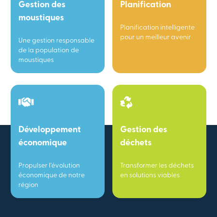
Gestion des
Planification
moustiques
Planification intelligente
pour un meilleur avenir
Une gestion responsable
de la population de
moustiques
Développement
Gestion des
économique
déchets
Propulser l’évolution
Transformer les déchets
économique de notre
en solutions viables
région