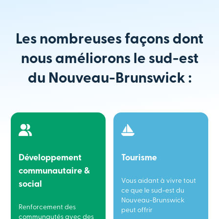
Les nombreuses façons dont
nous améliorons le sud-est
du Nouveau-Brunswick :
Développement
Tourisme
communautaire &
Vous aidant à vivre tout
social
ce que le sud-est du
Nouveau-Brunswick
Renforcement des
peut offrir
communautés avec des