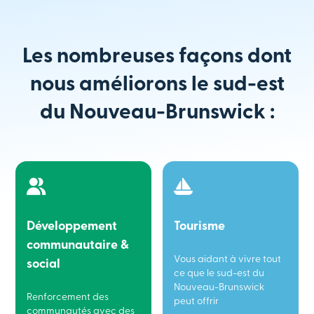
Les nombreuses façons dont
nous améliorons le sud-est
du Nouveau-Brunswick :
Développement
Tourisme
communautaire &
Vous aidant à vivre tout
social
ce que le sud-est du
Nouveau-Brunswick
Renforcement des
peut offrir
communautés avec des