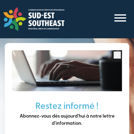
Aller
au
contenu
principal
Concentré sur toutes les communautés du
Sud-Est du
Nouveau-Brunswick
Penser à long terme,
Restez informé !
construire notre avenir
Abonnez-vous dès aujourd'hui à notre lettre
ensemble.
d'information.