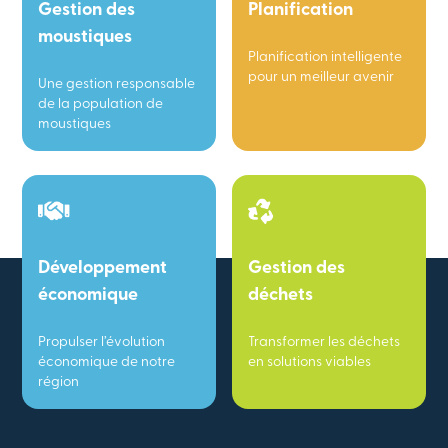
Gestion des
Planification
moustiques
Planification intelligente
pour un meilleur avenir
Une gestion responsable
de la population de
moustiques
Développement
Gestion des
économique
déchets
Propulser l’évolution
Transformer les déchets
économique de notre
en solutions viables
région