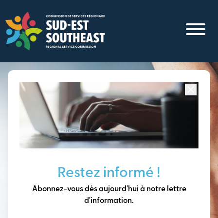
Aller
au
contenu
principal
Concentré sur toutes les communautés du
Sud-Est du
Nouveau-Brunswick
Penser à long terme,
Restez informé !
construire notre avenir
Abonnez-vous dès aujourd'hui à notre lettre
ensemble.
d'information.