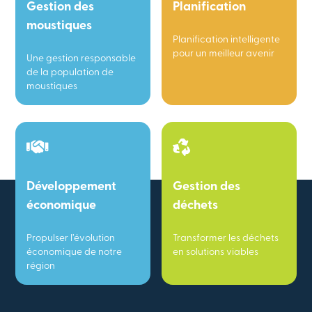
Gestion des
Planification
moustiques
Planification intelligente
pour un meilleur avenir
Une gestion responsable
de la population de
moustiques
Développement
Gestion des
économique
déchets
Propulser l’évolution
Transformer les déchets
économique de notre
en solutions viables
région