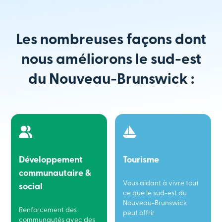
Les nombreuses façons dont
nous améliorons le sud-est
du Nouveau-Brunswick :
Développement
Tourisme
communautaire &
Vous aidant à vivre tout
social
ce que le sud-est du
Nouveau-Brunswick
Renforcement des
peut offrir
communautés avec des