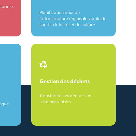
 par le
Planification pour de
l’infrastructure régionale viable de
sports, de loisirs et de culture
Gestion des déchets
Transformer les déchets en
solutions viables
mique