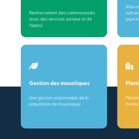
Vous a
Renforcement des communautés
sud-es
avec des services sociaux et de
peut of
l’appui
Gestion des moustiques
Plani
Une gestion responsable de la
Planifi
population de moustiques
meille