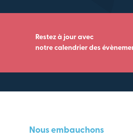
Restez à jour avec
notre calendrier des évèneme
Nous embauchons