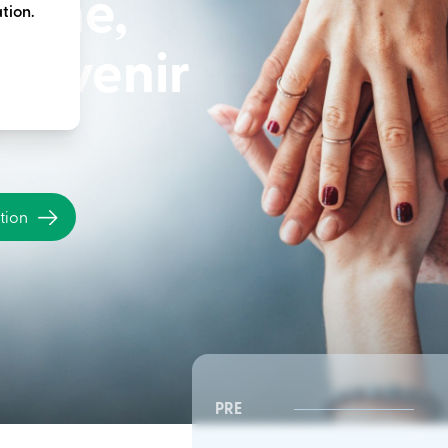
terme,
tion.
e avenir
ation
PRE
CSR Sud-Est | Conseil
CSR Sud-Est | Conseil
d’administration
d’administration