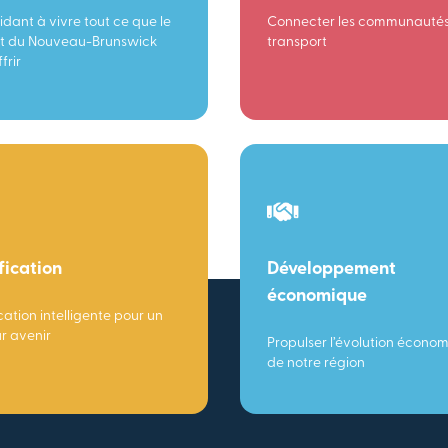
idant à vivre tout ce que le
Connecter les communautés
t du Nouveau-Brunswick
transport
frir
fication
Développement
économique
cation intelligente pour un
ur avenir
Propulser l’évolution écono
de notre région