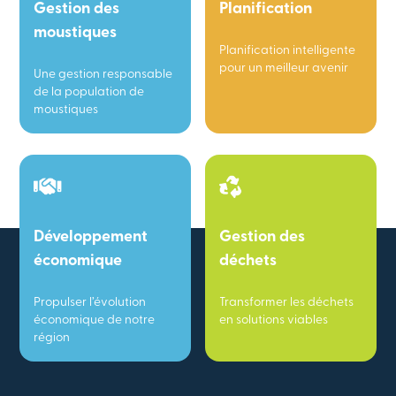
Gestion des
Planification
moustiques
Planification intelligente
pour un meilleur avenir
Une gestion responsable
de la population de
moustiques
Développement
Gestion des
économique
déchets
Propulser l’évolution
Transformer les déchets
économique de notre
en solutions viables
région