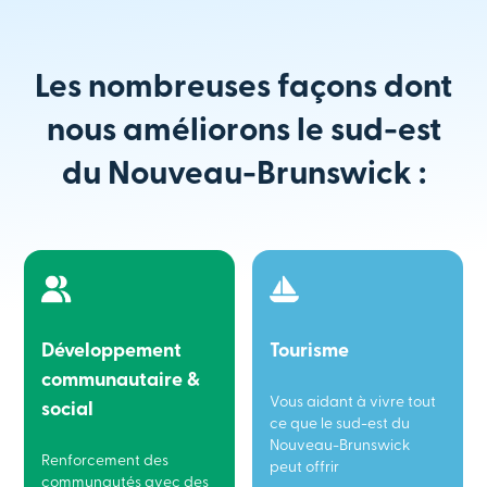
Les nombreuses façons dont
nous améliorons le sud-est
du Nouveau-Brunswick :
Développement
Tourisme
communautaire &
Vous aidant à vivre tout
social
ce que le sud-est du
Nouveau-Brunswick
Renforcement des
peut offrir
communautés avec des