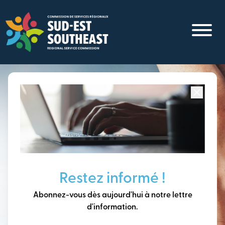
Aller
au
contenu
principal
Concentré sur toutes les communautés du
Sud-Est du
Nouveau-Brunswick
Penser à long terme,
Restez informé !
construire notre avenir
Abonnez-vous dès aujourd'hui à notre lettre
ensemble.
d'information.