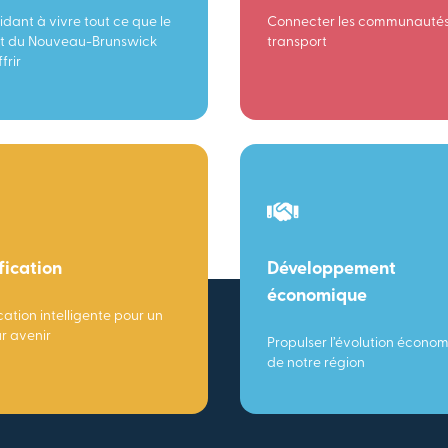
idant à vivre tout ce que le
Connecter les communautés
t du Nouveau-Brunswick
transport
frir
fication
Développement
économique
cation intelligente pour un
ur avenir
Propulser l’évolution écono
de notre région