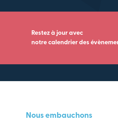
Restez à jour avec
notre calendrier des évèneme
Nous embauchons