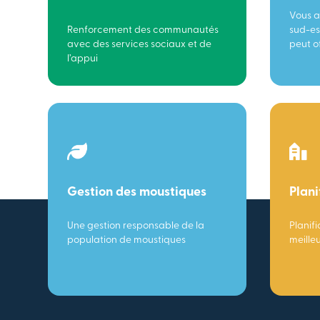
Vous a
Renforcement des communautés
sud-es
avec des services sociaux et de
peut of
l’appui
Gestion des moustiques
Plani
Une gestion responsable de la
Planifi
population de moustiques
meille