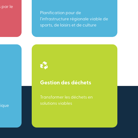
 par le
Planification pour de
l’infrastructure régionale viable de
sports, de loisirs et de culture
Gestion des déchets
Transformer les déchets en
solutions viables
mique