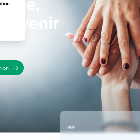
terme,
tion.
e avenir
ation
PRE
CSR Sud-Est | Conseil
CSR Sud-Est | Conseil
d’administration
d’administration