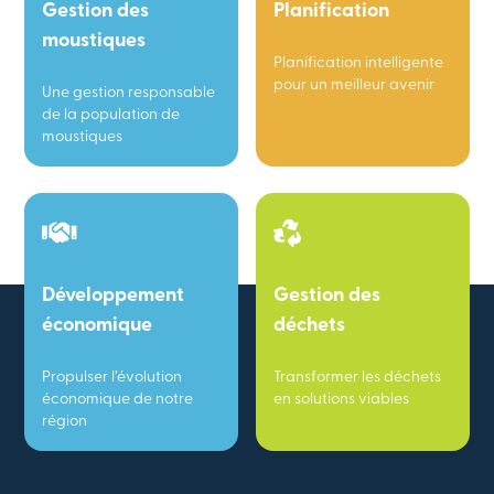
Gestion des
Planification
moustiques
Planification intelligente
pour un meilleur avenir
Une gestion responsable
de la population de
moustiques
Développement
Gestion des
économique
déchets
Propulser l’évolution
Transformer les déchets
économique de notre
en solutions viables
région