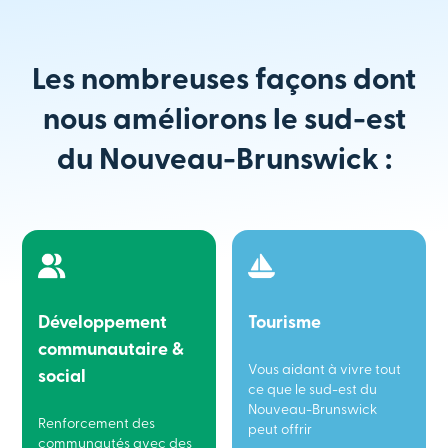
Les nombreuses façons dont
nous améliorons le sud-est
du Nouveau-Brunswick :
Développement
Tourisme
communautaire &
Vous aidant à vivre tout
social
ce que le sud-est du
Nouveau-Brunswick
Renforcement des
peut offrir
communautés avec des