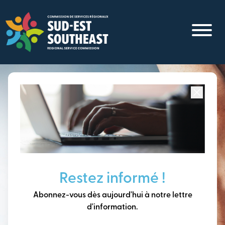
Aller
au
contenu
principal
Concentré sur toutes les communautés du
Sud-Est du
Nouveau-Brunswick
Penser à long terme,
Restez informé !
construire notre avenir
Abonnez-vous dès aujourd'hui à notre lettre
ensemble.
d'information.