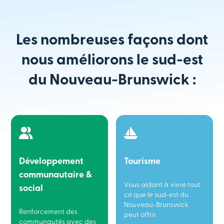
Les nombreuses façons dont
nous améliorons le sud-est
du Nouveau-Brunswick :
Développement
Tourisme
communautaire &
Vous aidant à vivre tout
social
ce que le sud-est du
Nouveau-Brunswick
Renforcement des
peut offrir
communautés avec des