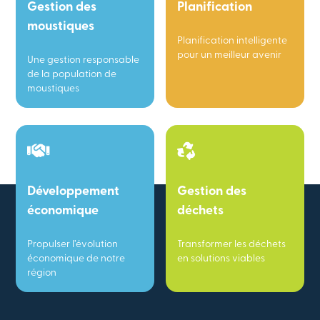
Gestion des
Planification
moustiques
Planification intelligente
pour un meilleur avenir
Une gestion responsable
de la population de
moustiques
Développement
Gestion des
économique
déchets
Propulser l’évolution
Transformer les déchets
économique de notre
en solutions viables
région