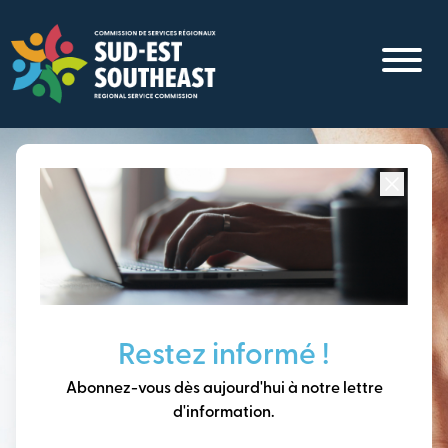
Aller
au
contenu
principal
Concentré sur toutes les communautés du
Sud-Est du
Nouveau-Brunswick
Penser à long terme,
Restez informé !
construire notre avenir
Abonnez-vous dès aujourd'hui à notre lettre
ensemble.
d'information.