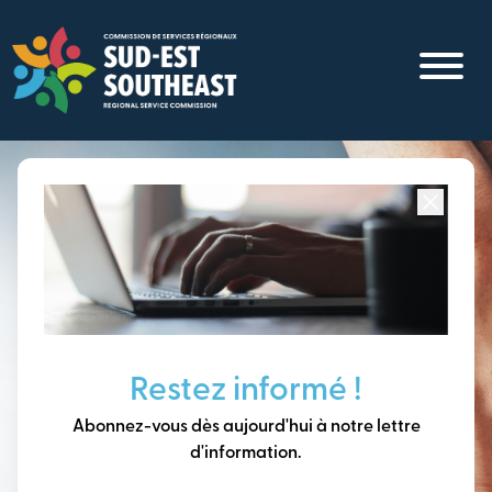
Aller
au
contenu
principal
Concentré sur toutes les communautés du
Sud-Est du
Nouveau-Brunswick
Penser à long terme,
Restez informé !
construire notre avenir
Abonnez-vous dès aujourd'hui à notre lettre
ensemble.
d'information.