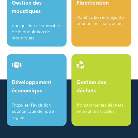
Gestion des
Planification
moustiques
Planification intelligente
pour un meilleur avenir
Une gestion responsable
de la population de
moustiques
Développement
Gestion des
économique
déchets
Propulser l’évolution
Transformer les déchets
économique de notre
en solutions viables
région