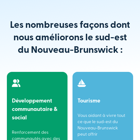
Les nombreuses façons dont
nous améliorons le sud-est
du Nouveau-Brunswick :
Développement
Tourisme
communautaire &
Vous aidant à vivre tout
social
ce que le sud-est du
Nouveau-Brunswick
Renforcement des
peut offrir
communautés avec des