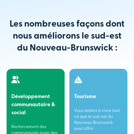
Les nombreuses façons dont
nous améliorons le sud-est
du Nouveau-Brunswick :
Développement
Tourisme
communautaire &
Vous aidant à vivre tout
social
ce que le sud-est du
Nouveau-Brunswick
Renforcement des
peut offrir
communautés avec des