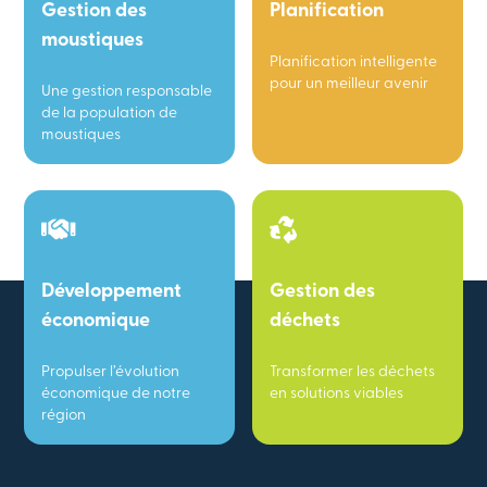
Gestion des
Planification
moustiques
Planification intelligente
pour un meilleur avenir
Une gestion responsable
de la population de
moustiques
Développement
Gestion des
économique
déchets
Propulser l’évolution
Transformer les déchets
économique de notre
en solutions viables
région