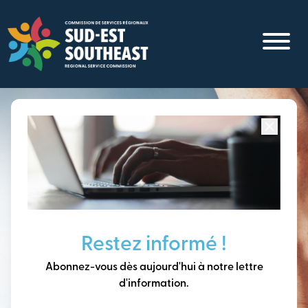
Aller
au
contenu
principal
Concentré sur toutes les communautés du
Sud-Est du
Nouveau-Brunswick
Penser à long terme,
Restez informé !
construire notre avenir
Abonnez-vous dès aujourd'hui à notre lettre
ensemble.
d'information.