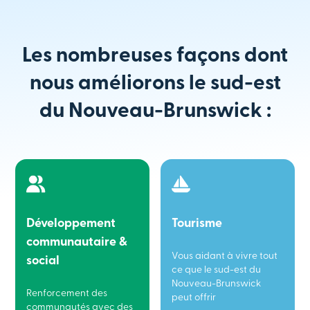
Les nombreuses façons dont
nous améliorons le sud-est
du Nouveau-Brunswick :
Développement
Tourisme
communautaire &
Vous aidant à vivre tout
social
ce que le sud-est du
Nouveau-Brunswick
Renforcement des
peut offrir
communautés avec des