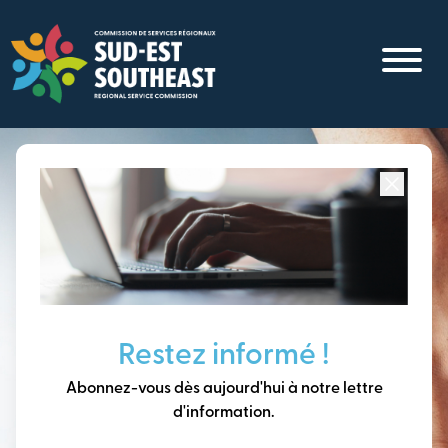
Aller
au
contenu
principal
Concentré sur toutes les communautés du
Sud-Est du
Nouveau-Brunswick
Penser à long terme,
Restez informé !
construire notre avenir
Abonnez-vous dès aujourd'hui à notre lettre
ensemble.
d'information.