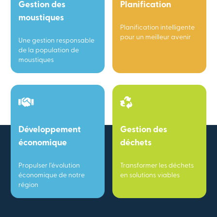
Gestion des
Planification
moustiques
Planification intelligente
pour un meilleur avenir
Une gestion responsable
de la population de
moustiques
Développement
Gestion des
économique
déchets
Propulser l’évolution
Transformer les déchets
économique de notre
en solutions viables
région