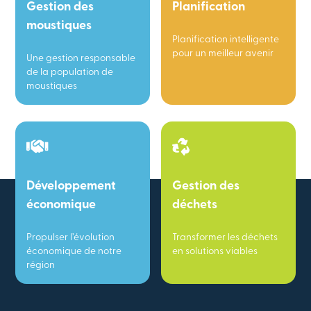
Gestion des
Planification
moustiques
Planification intelligente
pour un meilleur avenir
Une gestion responsable
de la population de
moustiques
Développement
Gestion des
économique
déchets
Propulser l’évolution
Transformer les déchets
économique de notre
en solutions viables
région