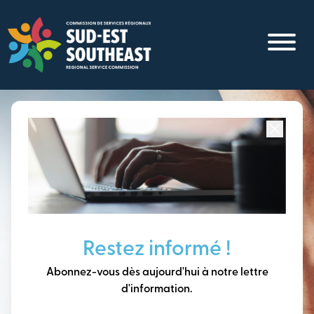
Aller
au
contenu
principal
Concentré sur toutes les communautés du
Sud-Est du
Nouveau-Brunswick
Penser à long terme,
Restez informé !
construire notre avenir
Abonnez-vous dès aujourd'hui à notre lettre
ensemble.
d'information.