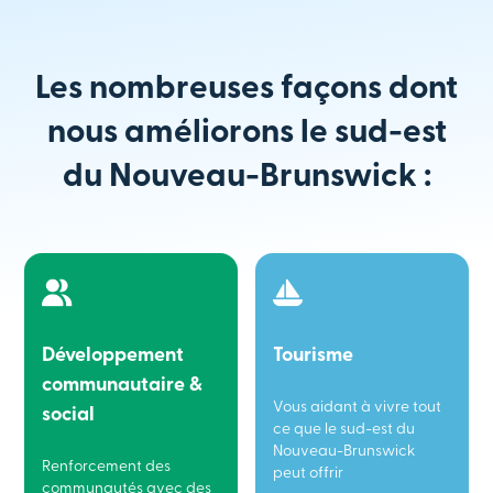
Les nombreuses façons dont
nous améliorons le sud-est
du Nouveau-Brunswick :
Développement
Tourisme
communautaire &
Vous aidant à vivre tout
social
ce que le sud-est du
Nouveau-Brunswick
Renforcement des
peut offrir
communautés avec des