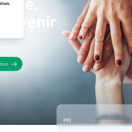
terme,
tion.
e avenir
ation
PRE
CSR Sud-Est | Conseil
CSR Sud-Est | Conseil
d’administration
d’administration