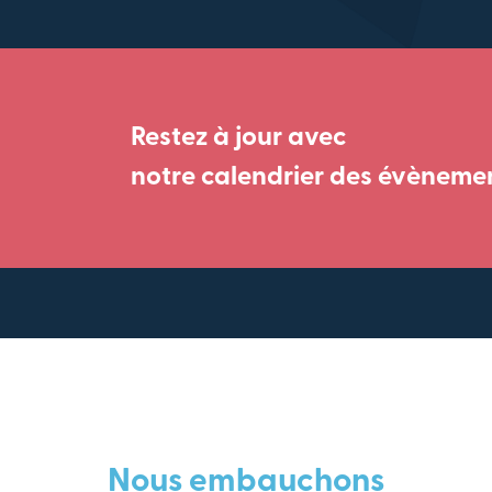
Restez à jour avec
notre calendrier des évèneme
Nous embauchons