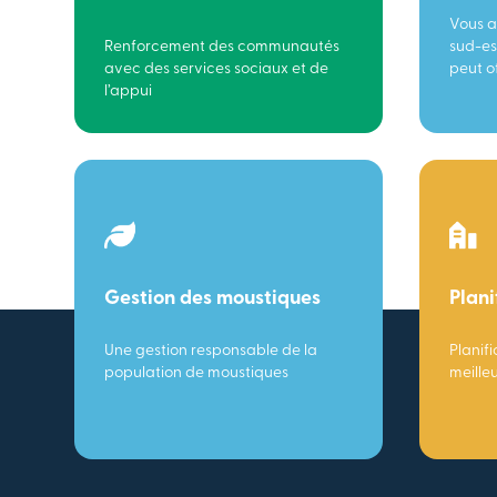
Vous a
Renforcement des communautés
sud-es
avec des services sociaux et de
peut of
l’appui
Gestion des moustiques
Plani
Une gestion responsable de la
Planifi
population de moustiques
meille