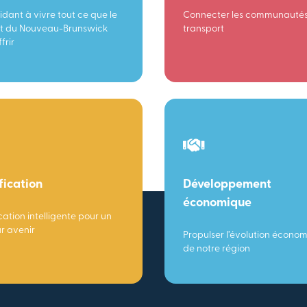
idant à vivre tout ce que le
Connecter les communautés
t du Nouveau-Brunswick
transport
frir
fication
Développement
économique
cation intelligente pour un
ur avenir
Propulser l’évolution écono
de notre région