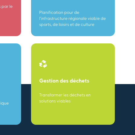
 par le
Planification pour de
l’infrastructure régionale viable de
sports, de loisirs et de culture
Gestion des déchets
Transformer les déchets en
solutions viables
mique