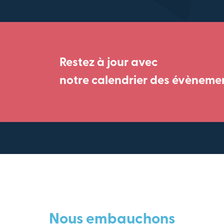
Restez à jour avec
notre calendrier des évèneme
Nous embauchons