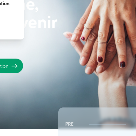
terme,
tion.
e avenir
ation
PRE
CSR Sud-Est | Conseil
CSR Sud-Est | Conseil
d’administration
d’administration