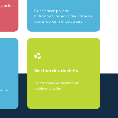
 par le
Planification pour de
l’infrastructure régionale viable de
sports, de loisirs et de culture
Gestion des déchets
Transformer les déchets en
solutions viables
mique