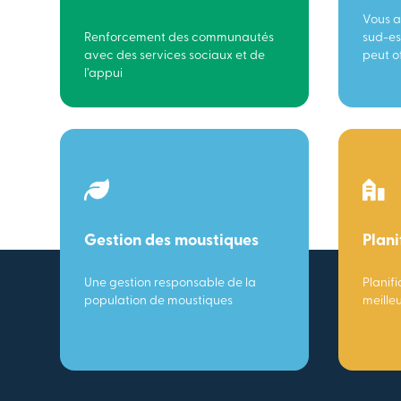
Vous a
Renforcement des communautés
sud-es
avec des services sociaux et de
peut of
l’appui
Gestion des moustiques
Plani
Une gestion responsable de la
Planifi
population de moustiques
meille