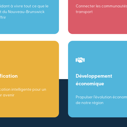
idant à vivre tout ce que le
Connecter les communautés
t du Nouveau-Brunswick
transport
frir
fication
Développement
économique
cation intelligente pour un
ur avenir
Propulser l’évolution écono
de notre région