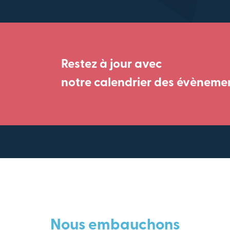
Restez à jour avec
notre calendrier des évèneme
Nous embauchons