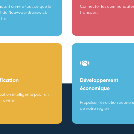
idant à vivre tout ce que le
Connecter les communautés
t du Nouveau-Brunswick
transport
frir
fication
Développement
économique
cation intelligente pour un
ur avenir
Propulser l’évolution écono
de notre région