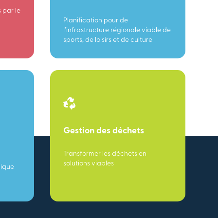
 par le
Planification pour de
l’infrastructure régionale viable de
sports, de loisirs et de culture
Gestion des déchets
Transformer les déchets en
solutions viables
mique