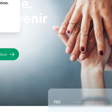
terme,
tion.
e avenir
ation
PRE
CSR Sud-Est | Conseil
CSR Sud-Est | Conseil
d’administration
d’administration