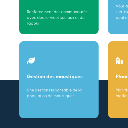
Vous a
Renforcement des communautés
sud-es
avec des services sociaux et de
peut of
l’appui
Gestion des moustiques
Plani
Une gestion responsable de la
Planifi
population de moustiques
meille