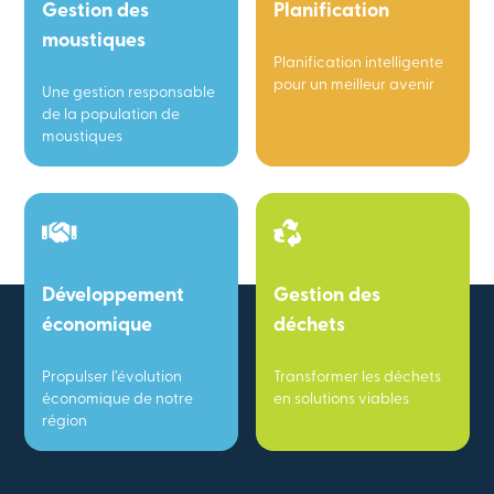
Gestion des
Planification
moustiques
Planification intelligente
pour un meilleur avenir
Une gestion responsable
de la population de
moustiques
Développement
Gestion des
économique
déchets
Propulser l’évolution
Transformer les déchets
économique de notre
en solutions viables
région