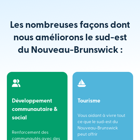
Les nombreuses façons dont
nous améliorons le sud-est
du Nouveau-Brunswick :
Développement
Tourisme
communautaire &
Vous aidant à vivre tout
social
ce que le sud-est du
Nouveau-Brunswick
Renforcement des
peut offrir
communautés avec des