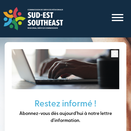
Aller
au
contenu
principal
Concentré sur toutes les communautés du
Sud-Est du
Nouveau-Brunswick
Penser à long terme,
Restez informé !
construire notre avenir
Abonnez-vous dès aujourd'hui à notre lettre
ensemble.
d'information.