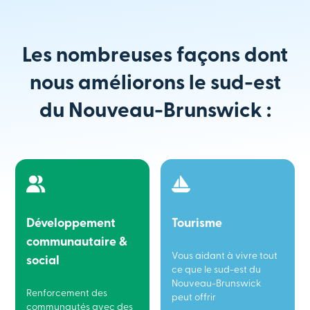
Les nombreuses façons dont
nous améliorons le sud-est
du Nouveau-Brunswick :
Développement
Tourisme
communautaire &
Vous aidant à vivre tout
social
ce que le sud-est du
Nouveau-Brunswick
Renforcement des
peut offrir
communautés avec des