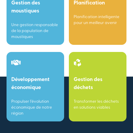
Gestion des
Planification
moustiques
Planification intelligente
pour un meilleur avenir
Une gestion responsable
de la population de
moustiques
Développement
Gestion des
économique
déchets
Propulser l’évolution
Transformer les déchets
économique de notre
en solutions viables
région