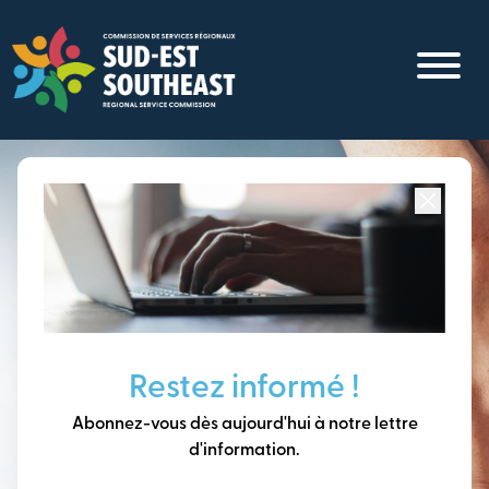
Aller
au
contenu
principal
Concentré sur toutes les communautés du
Sud-Est du
Nouveau-Brunswick
Penser à long terme,
Restez informé !
construire notre avenir
Abonnez-vous dès aujourd'hui à notre lettre
ensemble.
d'information.