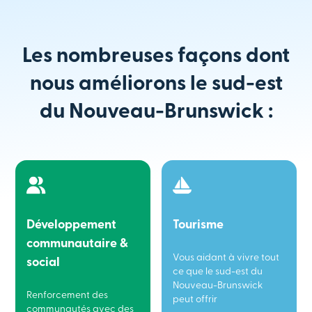
Les nombreuses façons dont
nous améliorons le sud-est
du Nouveau-Brunswick :
Développement
Tourisme
communautaire &
Vous aidant à vivre tout
social
ce que le sud-est du
Nouveau-Brunswick
Renforcement des
peut offrir
communautés avec des