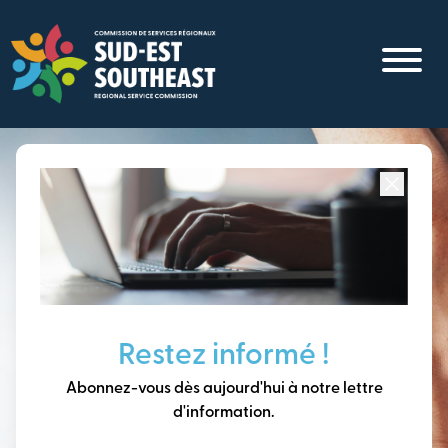
Aller
au
contenu
principal
Concentré sur toutes les communautés du
Sud-Est du
Nouveau-Brunswick
Penser à long terme,
Restez informé !
construire notre avenir
Abonnez-vous dès aujourd'hui à notre lettre
ensemble.
d'information.