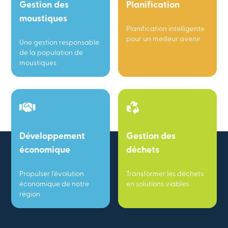
Gestion des
Planification
moustiques
Planification intelligente
pour un meilleur avenir
Une gestion responsable
de la population de
moustiques
Développement
Gestion des
économique
déchets
Propulser l’évolution
Transformer les déchets
économique de notre
en solutions viables
région