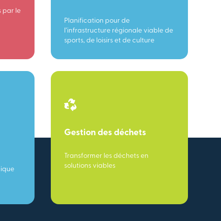
 par le
Planification pour de
l’infrastructure régionale viable de
sports, de loisirs et de culture
Gestion des déchets
Transformer les déchets en
solutions viables
mique