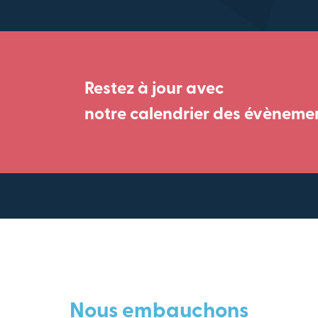
Restez à jour avec
notre calendrier des évèneme
Nous embauchons