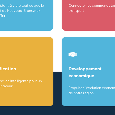
idant à vivre tout ce que le
Connecter les communautés
t du Nouveau-Brunswick
transport
frir
fication
Développement
économique
cation intelligente pour un
ur avenir
Propulser l’évolution écono
de notre région