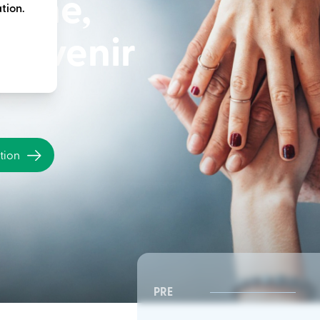
terme,
tion.
e avenir
ation
PRE
CSR Sud-Est | Conseil
CSR Sud-Est | Conseil
d’administration
d’administration