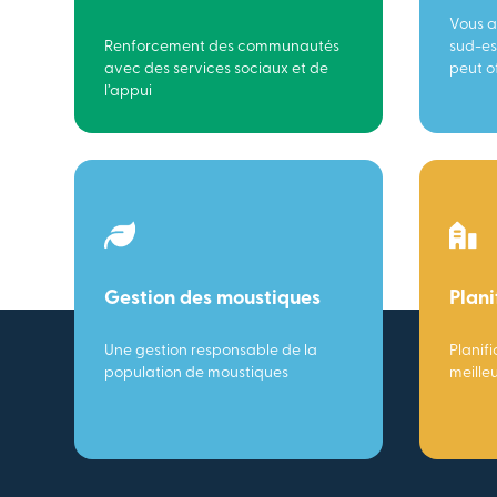
Vous a
Renforcement des communautés
sud-es
avec des services sociaux et de
peut of
l’appui
Gestion des moustiques
Plani
Une gestion responsable de la
Planifi
population de moustiques
meille