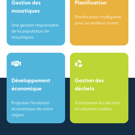
Gestion des
Planification
moustiques
Planification intelligente
pour un meilleur avenir
Une gestion responsable
de la population de
moustiques
Développement
Gestion des
économique
déchets
Propulser l’évolution
Transformer les déchets
économique de notre
en solutions viables
région