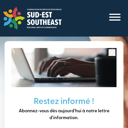
Aller
au
contenu
principal
Concentré sur toutes les communautés du
Sud-Est du
Nouveau-Brunswick
Penser à long terme,
Restez informé !
construire notre avenir
Abonnez-vous dès aujourd'hui à notre lettre
ensemble.
d'information.