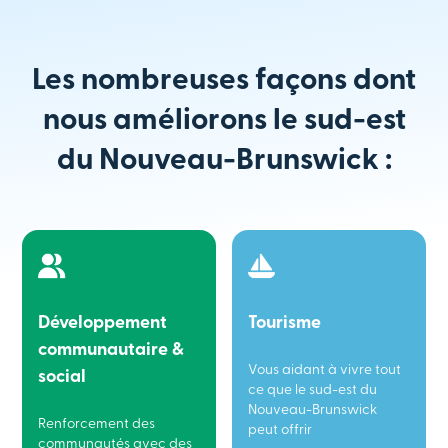
Les nombreuses façons dont
nous améliorons le sud-est
du Nouveau-Brunswick :
Développement
Tourisme
communautaire &
Vous aidant à vivre tout
social
ce que le sud-est du
Nouveau-Brunswick
Renforcement des
peut offrir
communautés avec des