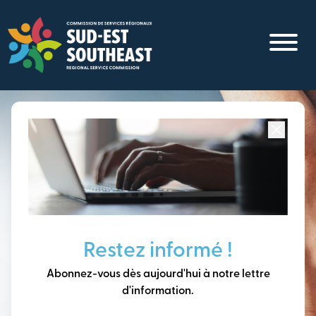
Aller
au
contenu
principal
Concentré sur toutes les communautés du
Sud-Est du
Nouveau-Brunswick
Penser à long terme,
Restez informé !
construire notre avenir
Abonnez-vous dès aujourd'hui à notre lettre
ensemble.
d'information.