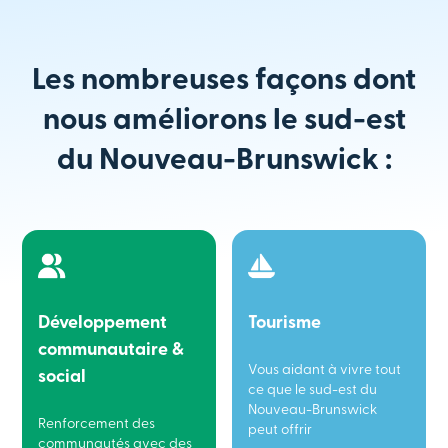
Les nombreuses façons dont
nous améliorons le sud-est
du Nouveau-Brunswick :
Développement
Tourisme
communautaire &
Vous aidant à vivre tout
social
ce que le sud-est du
Nouveau-Brunswick
Renforcement des
peut offrir
communautés avec des