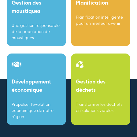
Gestion des
Planification
moustiques
Planification intelligente
pour un meilleur avenir
Une gestion responsable
de la population de
moustiques
Développement
Gestion des
économique
déchets
Propulser l’évolution
Transformer les déchets
économique de notre
en solutions viables
région