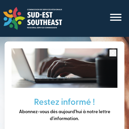
Aller
au
contenu
principal
Concentré sur toutes les communautés du
Sud-Est du
Nouveau-Brunswick
Penser à long terme,
Restez informé !
construire notre avenir
Abonnez-vous dès aujourd'hui à notre lettre
ensemble.
d'information.