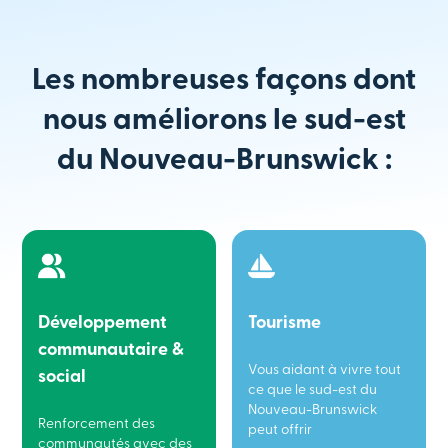
Les nombreuses façons dont
nous améliorons le sud-est
du Nouveau-Brunswick :
Développement
Tourisme
communautaire &
Vous aidant à vivre tout
social
ce que le sud-est du
Nouveau-Brunswick
Renforcement des
peut offrir
communautés avec des