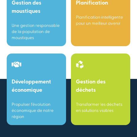
Gestion des
Planification
moustiques
Planification intelligente
pour un meilleur avenir
Une gestion responsable
de la population de
moustiques
Développement
Gestion des
économique
déchets
Propulser l’évolution
Transformer les déchets
économique de notre
en solutions viables
région